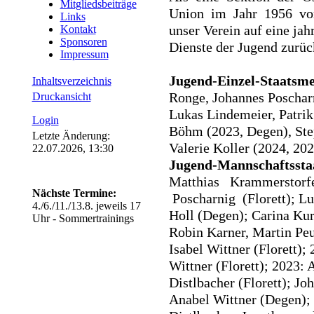
Mitgliedsbeiträge
Union im Jahr 1956 von
Links
unser Verein auf eine jah
Kontakt
Sponsoren
Dienste der Jugend zurüc
Impressum
Jugend-Einzel-Staatsme
Inhaltsverzeichnis
Ronge, Johannes Poschar
Druckansicht
Lukas Lindemeier, Patri
Login
Böhm (2023, Degen), Ste
Letzte Änderung:
Valerie Koller (2024, 202
22.07.2026, 13:30
Jugend-Mannschaftssta
Matthias Krammerstorfe
Nächste Termine:
Poscharnig (Florett); L
4./6./11./13.8. jeweils 17
Holl (Degen); Carina Kurz
Uhr - Sommertrainings
Robin Karner, Martin Peu
Isabel Wittner (Florett);
Wittner (Florett); 2023:
Distlbacher (Florett); J
Anabel Wittner (Degen); 